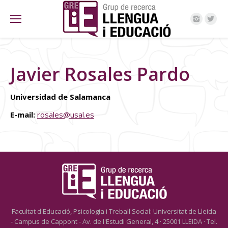
Javier Rosales Pardo
Universidad de Salamanca
E-mail:
rosales@usal.es
Facultat d'Educació, Psicologia i Treball Social: Universitat de Lleida
- Campus de Cappont - Av. de l'Estudi General, 4 · 25001 LLEIDA · Tel.