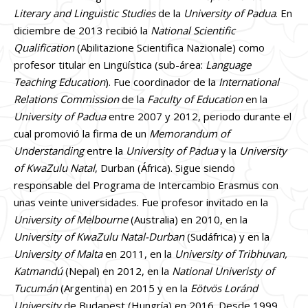
Literary and Linguistic Studies
de la
University of Padua
. En
diciembre de 2013 recibió la
National Scientific
Qualification
(Abilitazione Scientifica Nazionale) como
profesor titular en Lingüística (sub-área:
Language
Teaching Education
). Fue coordinador de la
International
Relations Commission
de la
Faculty of Education
en la
University of Padua
entre 2007 y 2012, periodo durante el
cual promovió la firma de un
Memorandum of
Understanding
entre la
University of Padua
y la
University
of KwaZulu Natal
, Durban (África). Sigue siendo
responsable del Programa de Intercambio Erasmus con
unas veinte universidades. Fue profesor invitado en la
University of Melbourne
(Australia) en 2010, en la
University of KwaZulu Natal-Durban
(Sudáfrica) y en la
University of Malta
en 2011, en la
University of Tribhuvan,
Katmandú
(Nepal) en 2012, en la
National Univeristy of
Tucumán
(Argentina) en 2015 y en la
Eötvös Loránd
University
de Budapest (Hungría) en 2016. Desde 1999